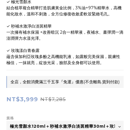
✓ 極光雪顏水
結合植萃複合精華打造肌膚黃金比例，3%油+97%精華水，高機
能化妝水，溫和不刺激，全方位修復收斂柔軟並緊緻毛孔。
✓ 秒補水激淨白淡斑精華
一次擁有補水保濕 +改善暗沉 2合一精華液，夜補水、晝彈潤一滴
澎潤彈力水漾光澤。
✓ 玫瑰漾白青春露
蘊含保加利亞玫瑰多酚之高機能乳液，如露般完美保濕，親膚性
極佳，一抹就亮，綻放光采，臉部及全身都可以使用。
全店，全館消費滿三千五享『免運』優惠(不含離島.貨到付款)
NT$3,999
NT$7,285
規格