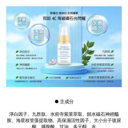
● 主成分
淨白因子、九胜肽、水前寺紫菜萃取、鎖水磁石神經醯
胺、海星枝管藻提取物、
高保濕活性因子、大小分子玻尿
酸、脯胺酸、甘油、多元醇、水