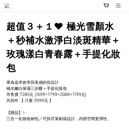
超值３＋１❤️ 極光雪顏水
＋秒補水激淨白淡斑精華＋
玫瑰漾白青春露＋手提化妝
包
專為追求效率與美感的你設計
補水嫩白保濕三步驟＋手提化妝包
市售價 7285元 (1699+1799+2588+1199元)
共四件 【 只要 3999元 】　
【贈品】✨
三合一化妝收納包／可拆式筆刷袋設計，內部空間更彈性。