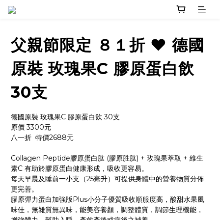
父親節限定 ８１折 ❤️ 德國
原裝 玫瑰果C 膠原蛋白飲
30支
德國原裝 玫瑰果C 膠原蛋白飲 30支 
原價 3300元
八一折  特價2688元  
Collagen Peptide膠原蛋白肽 (膠原胜肽) + 玫瑰果萃取 + 維生
素C 有助於膠原蛋白健康形成，吸收更容易。
每天早晨及睡前一小支（25毫升）可提供身體中的營養物質分佈
更完善。
膠原彈力蛋白加強版Plus小分子優質吸收順服度高，酸甜水果風
味佳，無雜質無異味，能美容養顏，調整體質，調節生理機能，